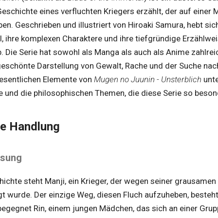
Geschichte eines verfluchten Kriegers erzählt, der auf einer M
en. Geschrieben und illustriert von Hiroaki Samura, hebt sic
l, ihre komplexen Charaktere und ihre tiefgründige Erzählwei
. Die Serie hat sowohl als Manga als auch als Anime zahlr
ngeschönte Darstellung von Gewalt, Rache und der Suche nac
wesentlichen Elemente von
Mugen no Juunin - Unsterblich
unte
e und die philosophischen Themen, die diese Serie so beso
ie Handlung
ösung
hichte steht Manji, ein Krieger, der wegen seiner grausamen
egt wurde. Der einzige Weg, diesen Fluch aufzuheben, besteh
begegnet Rin, einem jungen Mädchen, das sich an einer Gru