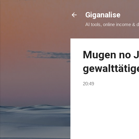
Giganalise
AI tools, online income & d
Mugen no J
gewalttätig
20:49