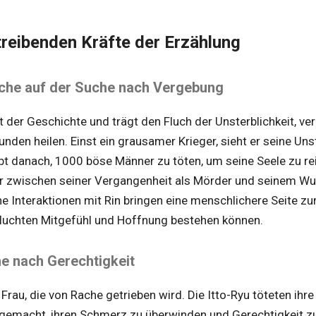
treibenden Kräfte der Erzählung
liche auf der Suche nach Vergebung
t der Geschichte und trägt den Fluch der Unsterblichkeit, ve
nden heilen. Einst ein grausamer Krieger, sieht er seine Unst
bt danach, 1000 böse Männer zu töten, um seine Seele zu rein
er zwischen seiner Vergangenheit als Mörder und seinem Wu
ine Interaktionen mit Rin bringen eine menschlichere Seite z
fluchten Mitgefühl und Hoffnung bestehen können.
he nach Gerechtigkeit
 Frau, die von Rache getrieben wird. Die Itto-Ryu töteten ihre
 gemacht, ihren Schmerz zu überwinden und Gerechtigkeit zu