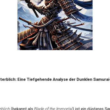
terblich: Eine Tiefgehende Analyse der Dunklen Samura
rblich
(bekannt als
Blade of the Immortal
) ist ein düsteres S