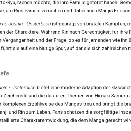
to-Ryu, rächen möchte, die ihre Familie getötet haben. Ge
se, um Rins Familie zu rächen und dabei auch Manjis Erlösun
no Juunin - Unsterblich
ist geprägt von brutalen Kämpfen, 
en der Charaktere. Während Rin nach Gerechtigkeit für ihre F
er Vergangenheit und der Frage, ob es für jemanden wie ihn
führt sie auf eine blutige Spur, auf der sie sich zahlreiche
iefe
nin - Unsterblich
bietet eine moderne Adaption der klassis
en Zeichenstil und die düsteren Themen von Hiroaki Samura 
r komplexen Erzählweise des Mangas treu und bringt die brut
anji und Rin zum Leben. Fans schätzen die sorgfältige Insz
aillierte Charakterentwicklung, die dem Manga gerecht wir